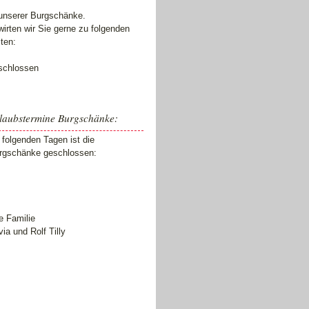
 unserer Burgschänke.
wirten wir Sie gerne zu folgenden
iten:
schlossen
laubstermine Burgschänke:
 folgenden Tagen ist die
rgschänke geschlossen:
e Familie
via und Rolf Tilly