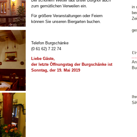
Bei schönem Wetter lädt unser Burghof auch
zum gemütlichen Verweilen ein.
in
be
Für größere Veranstaltungen oder Feiern
Ze
können Sie unseren Biergarten buchen.
ge
Telefon Burgschänke
(0 61 62) 7 22 74
Ur
Liebe Gäste,
An
der letzte Öffnungstag der Burgschänke ist
Bu
Sonntag, der 19. Mai 2019
Ihr
Sil