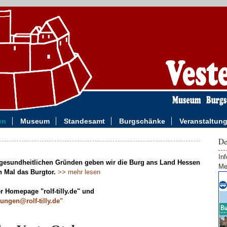
men
Museum
Standesamt
Burgschänke
Veranstaltu
De
In
s gesundheitlichen Gründen geben wir die Burg ans Land Hessen
Me
n Mal das Burgtor.
>> mehr lesen
r Homepage "rolf-tilly.de" und
tungen@rolf-tilly.de"