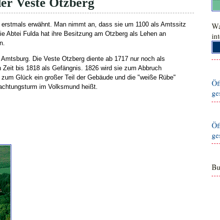
er Veste Otzberg
g erstmals erwähnt. Man nimmt an, dass sie um 1100 als Amtssitz
Wa
ie Abtei Fulda hat ihre Besitzung am Otzberg als Lehen an
in
n.
e Amtsburg. Die Veste Otzberg diente ab 1717 nur noch als
n Zeit bis 1818 als Gefängnis. 1826 wird sie zum Abbruch
g zum Glück ein großer Teil der Gebäude und die "weiße Rübe"
Öf
achtungsturm im Volksmund heißt.
ge
Öf
ge
Bu