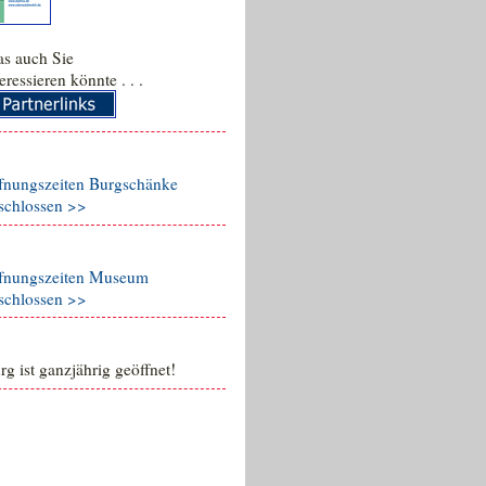
s auch Sie
teressieren könnte . . .
fnungszeiten Burgschänke
schlossen >>
fnungszeiten Museum
schlossen >>
rg ist ganzjährig geöffnet!